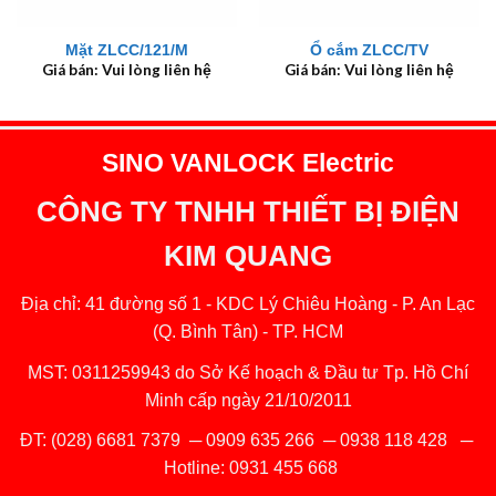
Mặt ZLCC/121/M
Ổ cắm ZLCC/TV
Giá bán: Vui lòng liên hệ
Giá bán: Vui lòng liên hệ
SINO VANLOCK Electric
CÔNG TY TNHH THIẾT BỊ ĐIỆN
KIM QUANG
Địa chỉ: 41 đường số 1 - KDC Lý Chiêu Hoàng - P. An Lạc
(Q. Bình Tân) - TP. HCM
MST: 0311259943 do Sở Kế hoạch & Đầu tư Tp. Hồ Chí
Minh cấp ngày 21/10/2011
ĐT:
(028) 6681 7379
─
0909 635 266
─
0938 118 428
─
Hotline:
0931 455 668