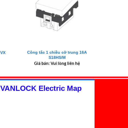
+
Công tắc 1 chiều cỡ trung 16A
0VX
S18HS/M
Giá bán: Vui lòng liên hệ
 VANLOCK Electric Map