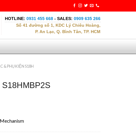
HOTLINE:
0931 455 668
- SALES:
0909 635 266
Số 41 đường số 1, KDC Lý Chiêu Hoàng,
P. An Lạc, Q. Bình Tân, TP. HCM
 & PHỤ KIỆN S18H
ng S18HMBP2S
h Mechanism