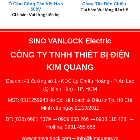
Ổ Cắm Công Tắc Kết Hợp
Công Tắc Đảo Chiều
500V
Giá bán: Vui lòng liên hệ
Giá bán: Vui lòng liên hệ
SINO VANLOCK Electric
CÔNG TY TNHH THIẾT BỊ ĐIỆN
KIM QUANG
Địa chỉ: 41 đường số 1 - KDC Lý Chiêu Hoàng - P. An Lạc
(Q. Bình Tân) - TP. HCM
MST: 0311259943 do Sở Kế hoạch & Đầu tư Tp. Hồ Chí
Minh cấp ngày 21/10/2011
ĐT:
(028) 6681 7379
─
0909 635 266
─
0938 118 428
─
Hotline:
0931 455 668
www.sinovanlock.com
─
info@kimquang.vn