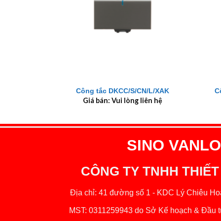
+
+
Công tắc DKCC/S/CN/L/XAK
C
Giá bán: Vui lòng liên hệ
SINO VANLOC
CÔNG TY TNHH THIẾT
Địa chỉ: 41 đường số 1 - KDC Lý Chiêu Hoà
MST: 0311259943 do Sở Kế hoạch & Đầu tư