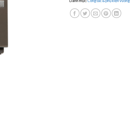
Danh mục:
Công tắc & phụ kiện vuôn