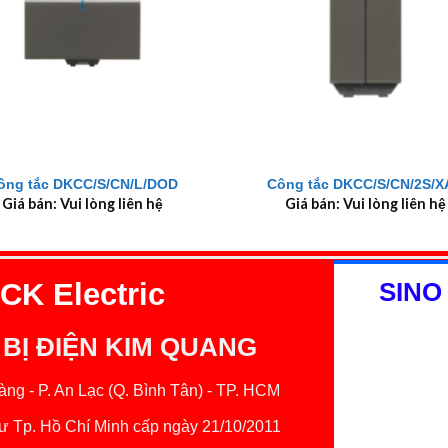
+
ông tắc DKCC/S/CN/L/DOD
Công tắc DKCC/S/CN/2S/X
Giá bán: Vui lòng liên hệ
Giá bán: Vui lòng liên hệ
K Electric
SINO
 BỊ ĐIỆN KIM QUANG
ng - P. An Lạc (Q. Bình Tân) - TP. HCM
 Tp. Hồ Chí Minh cấp ngày 21/10/2011