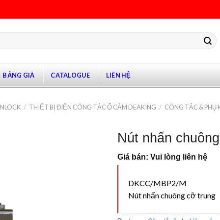
BẢNG GIÁ
CATALOGUE
LIÊN HỆ
ANLOCK
/
THIẾT BỊ ĐIỆN CÔNG TẮC Ổ CẮM DEAKING
/
CÔNG TẮC & PHỤ 
Nút nhấn chuô
Giá bán: Vui lòng liên hệ
DKCC/MBP2/M
Nút nhấn chuông cỡ trung