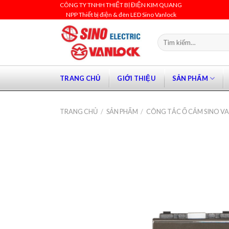
Skip
CÔNG TY TNHH THIẾT BỊ ĐIỆN KIM QUANG
NPP Thiết bị điện & đèn LED Sino Vanlock
to
content
Tìm
kiếm:
TRANG CHỦ
GIỚI THIỆU
SẢN PHẨM
TRANG CHỦ
/
SẢN PHẨM
/
CÔNG TẮC Ổ CẮM SINO V