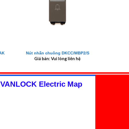
+
AK
Nút nhấn chuông DKCC/MBP2/S
Giá bán: Vui lòng liên hệ
 VANLOCK Electric Map