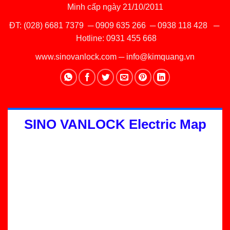
Minh cấp ngày 21/10/2011
ĐT:
(028) 6681 7379
─
0909 635 266
─
0938 118 428
─
Hotline:
0931 455 668
www.sinovanlock.com
─
info@kimquang.vn
SINO VANLOCK Electric Map