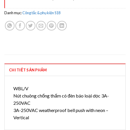
Danh mục:
Công tắc & phụ kiện S18
CHI TIẾT SẢN PHẨM
WBL/V
Nút chuông chống thấm có đèn báo loại dọc 3A-
250VAC
3A-250VAC weatherproof bell push with neon –
Vertical