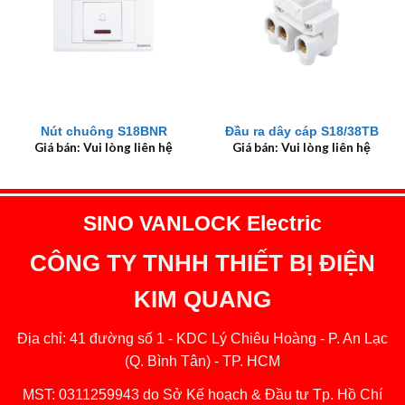
Nút chuông S18BNR
Đầu ra dây cáp S18/38TB
Giá bán: Vui lòng liên hệ
Giá bán: Vui lòng liên hệ
SINO VANLOCK Electric
CÔNG TY TNHH THIẾT BỊ ĐIỆN
KIM QUANG
Địa chỉ: 41 đường số 1 - KDC Lý Chiêu Hoàng - P. An Lạc
(Q. Bình Tân) - TP. HCM
MST: 0311259943 do Sở Kế hoạch & Đầu tư Tp. Hồ Chí