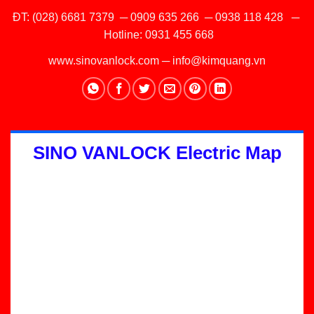
ĐT:
(028) 6681 7379
─
0909 635 266
─
0938 118 428
─
Hotline:
0931 455 668
www.sinovanlock.com
─
info@kimquang.vn
SINO VANLOCK Electric Map