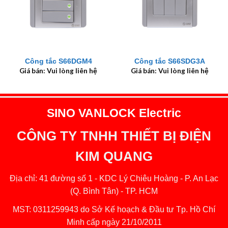
Công tắc S66DGM4
Công tắc S66SDG3A
Giá bán: Vui lòng liên hệ
Giá bán: Vui lòng liên hệ
SINO VANLOCK Electric
CÔNG TY TNHH THIẾT BỊ ĐIỆN
KIM QUANG
Địa chỉ: 41 đường số 1 - KDC Lý Chiêu Hoàng - P. An Lạc
(Q. Bình Tân) - TP. HCM
MST: 0311259943 do Sở Kế hoạch & Đầu tư Tp. Hồ Chí
Minh cấp ngày 21/10/2011