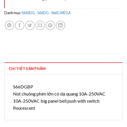
Danh mục:
S66SDG - S66DG - S66G MEGA
CHI TIẾT SẢN PHẨM
S66DGBP
Nút chuông phím lớn có dạ quang 10A-250VAC
10A-250VAC big panel bell push with switch
flourescent