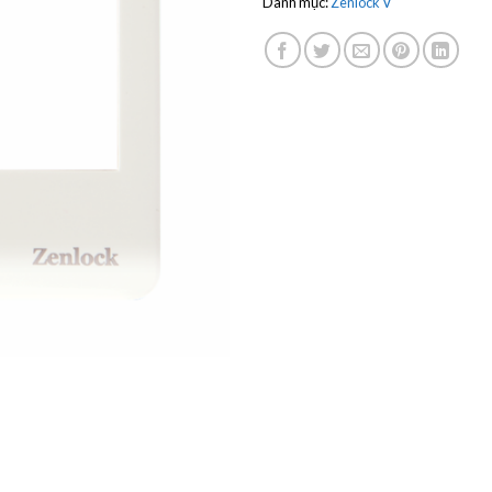
Danh mục:
Zenlock V