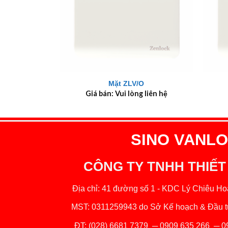
+
+
Mặt ZLV/O
Giá bán: Vui lòng liên hệ
SINO VANLOC
CÔNG TY TNHH THIẾT
Địa chỉ: 41 đường số 1 - KDC Lý Chiêu Hoà
MST: 0311259943 do Sở Kế hoạch & Đầu tư
ĐT:
(028) 6681 7379
─
0909 635 266
─
0