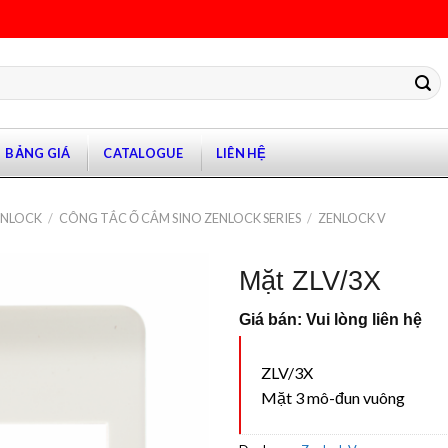
BẢNG GIÁ
CATALOGUE
LIÊN HỆ
ANLOCK
/
CÔNG TẮC Ổ CẮM SINO ZENLOCK SERIES
/
ZENLOCK V
Mặt ZLV/3X
Giá bán: Vui lòng liên hệ
ZLV/3X
Mặt 3 mô-đun vuông