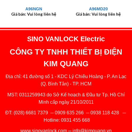
A96NGN
A96MD20
Giá bán: Vui lòng liên hệ
Giá bán: Vui lòng liên hệ
SINO VANLOCK Electric
CÔNG TY TNHH THIẾT BỊ ĐIỆN
KIM QUANG
Địa chỉ: 41 đường số 1 - KDC Lý Chiêu Hoàng - P. An Lạc
(Q. Bình Tân) - TP. HCM
MST: 0311259943 do Sở Kế hoạch & Đầu tư Tp. Hồ Chí
Minh cấp ngày 21/10/2011
ĐT:
(028) 6681 7379
─
0909 635 266
─
0938 118 428
─
Hotline:
0931 455 668
www.sinovanlock.com
─
info@kimquang.vn