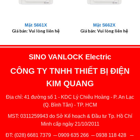
Mặt S661X
Mặt S662X
Giá bán: Vui lòng liên hệ
Giá bán: Vui lòng liên hệ
SINO VANLOCK Electric
CÔNG TY TNHH THIẾT BỊ ĐIỆN
KIM QUANG
Địa chỉ: 41 đường số 1 - KDC Lý Chiêu Hoàng - P. An Lạc
(Q. Bình Tân) - TP. HCM
MST: 0311259943 do Sở Kế hoạch & Đầu tư Tp. Hồ Chí
Minh cấp ngày 21/10/2011
ĐT:
(028) 6681 7379
─
0909 635 266
─
0938 118 428
─