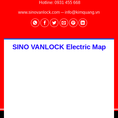
Hotline:
0931 455 668
www.sinovanlock.com
─
info@kimquang.vn
SINO VANLOCK Electric Map
Thiết kế Website
:
GGO