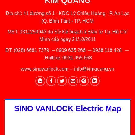
KIM QUANG
Địa chỉ: 41 đường số 1 - KDC Lý Chiêu Hoàng - P. An Lạc
(Q. Bình Tân) - TP. HCM
MST: 0311259943 do Sở Kế hoạch & Đầu tư Tp. Hồ Chí
Minh cấp ngày 21/10/2011
ĐT:
(028) 6681 7379
─
0909 635 266
─
0938 118 428
─
Hotline:
0931 455 668
www.sinovanlock.com
─
info@kimquang.vn
SINO VANLOCK Electric Map