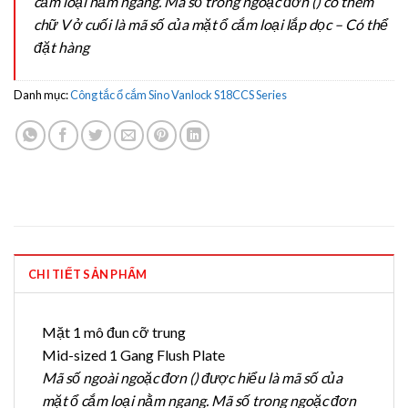
cắm loại nằm ngang. Mã số trong ngoặc đơn () có thêm
chữ V ở cuối là mã số của mặt ổ cắm loại lắp dọc – Có thể
đặt hàng
Danh mục:
Công tắc ổ cắm Sino Vanlock S18CCS Series
CHI TIẾT SẢN PHẨM
Mặt 1 mô đun cỡ trung
Mid-sized 1 Gang Flush Plate
Mã số ngoài ngoặc đơn () được hiểu là mã số của
mặt ổ cắm loại nằm ngang. Mã số trong ngoặc đơn