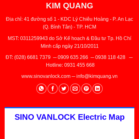
KIM QUANG
Địa chỉ: 41 đường số 1 - KDC Lý Chiêu Hoàng - P. An Lạc
(Q. Bình Tân) - TP. HCM
MST: 0311259943 do Sở Kế hoạch & Đầu tư Tp. Hồ Chí
Minh cấp ngày 21/10/2011
ĐT:
(028) 6681 7379
─
0909 635 266
─
0938 118 428
─
Hotline:
0931 455 668
www.sinovanlock.com
─
info@kimquang.vn
SINO VANLOCK Electric Map