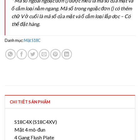
* Mã số ngoài ngoặc đơn () được hiểu là mã số của mặt và
ổ cắm loại nằm ngang. Mã số trong ngoặc đơn () có thêm
chữ V ở cuối là mã số của mặt và ổ cắm loại lắp dọc – Có
thể đặt hàng.
Danh mục:
Mặt S18C
CHI TIẾT SẢN PHẨM
S18C4X (S18C4XV)
Mặt 4 mô-đun
4 Gang Flush Plate