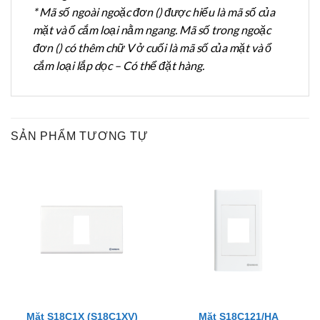
* Mã số ngoài ngoặc đơn () được hiểu là mã số của
mặt và ổ cắm loại nằm ngang. Mã số trong ngoặc
đơn () có thêm chữ V ở cuối là mã số của mặt và ổ
cắm loại lắp dọc – Có thể đặt hàng.
SẢN PHẨM TƯƠNG TỰ
Mặt S18C1X (S18C1XV)
Mặt S18C121/HA