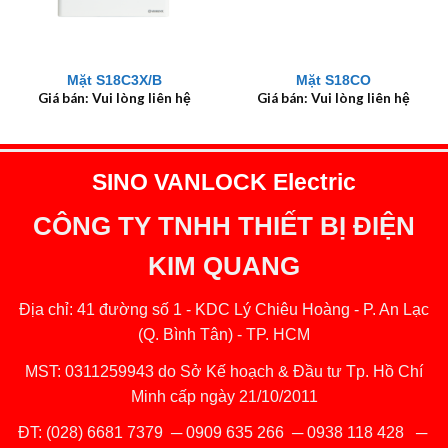
Mặt S18C3X/B
Mặt S18CO
Giá bán: Vui lòng liên hệ
Giá bán: Vui lòng liên hệ
SINO VANLOCK Electric
CÔNG TY TNHH THIẾT BỊ ĐIỆN
KIM QUANG
Địa chỉ: 41 đường số 1 - KDC Lý Chiêu Hoàng - P. An Lạc
(Q. Bình Tân) - TP. HCM
MST: 0311259943 do Sở Kế hoạch & Đầu tư Tp. Hồ Chí
Minh cấp ngày 21/10/2011
ĐT:
(028) 6681 7379
─
0909 635 266
─
0938 118 428
─