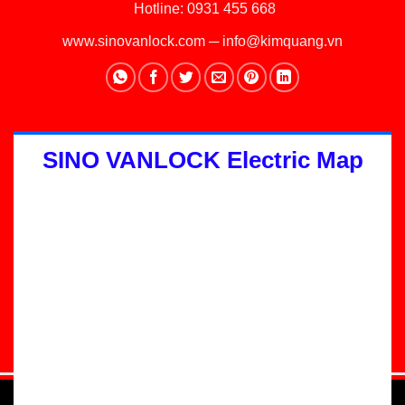
Hotline:
0931 455 668
www.sinovanlock.com
─
info@kimquang.vn
SINO VANLOCK Electric Map
Thiết kế Website
:
GGO