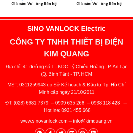
Giá bán: Vui lòng liên hệ
Giá bán: Vui lòng liên hệ
SINO VANLOCK Electric
CÔNG TY TNHH THIẾT BỊ ĐIỆN
KIM QUANG
Địa chỉ: 41 đường số 1 - KDC Lý Chiêu Hoàng - P. An Lạc
(Q. Bình Tân) - TP. HCM
MST: 0311259943 do Sở Kế hoạch & Đầu tư Tp. Hồ Chí
Minh cấp ngày 21/10/2011
ĐT:
(028) 6681 7379
─
0909 635 266
─
0938 118 428
─
Hotline:
0931 455 668
www.sinovanlock.com
─
info@kimquang.vn