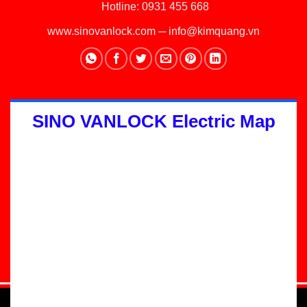
Hotline:
0931 455 668
www.sinovanlock.com
─
info@kimquang.vn
SINO VANLOCK Electric Map
Thiết kế Website
:
GGO