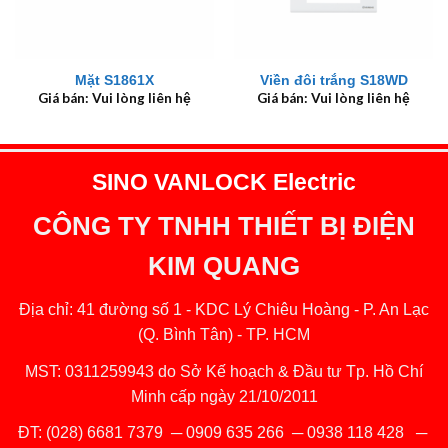
Mặt S1861X
Viền đôi trắng S18WD
Giá bán: Vui lòng liên hệ
Giá bán: Vui lòng liên hệ
SINO VANLOCK Electric
CÔNG TY TNHH THIẾT BỊ ĐIỆN
KIM QUANG
Địa chỉ: 41 đường số 1 - KDC Lý Chiêu Hoàng - P. An Lạc
(Q. Bình Tân) - TP. HCM
MST: 0311259943 do Sở Kế hoạch & Đầu tư Tp. Hồ Chí
Minh cấp ngày 21/10/2011
ĐT:
(028) 6681 7379
─
0909 635 266
─
0938 118 428
─