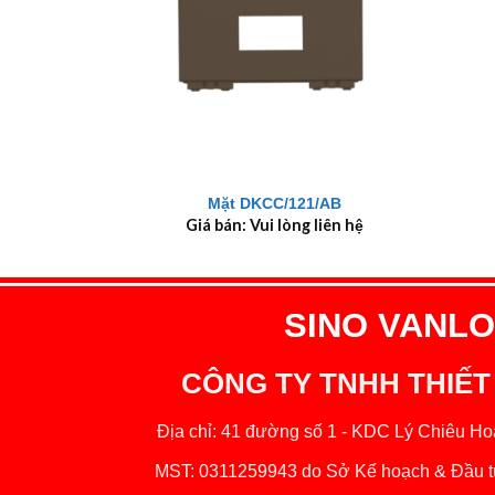
+
+
Mặt DKCC/121/AB
Giá bán: Vui lòng liên hệ
SINO VANLOC
CÔNG TY TNHH THIẾT
Địa chỉ: 41 đường số 1 - KDC Lý Chiêu Hoà
MST: 0311259943 do Sở Kế hoạch & Đầu tư