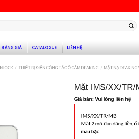
BẢNG GIÁ
CATALOGUE
LIÊN HỆ
ANLOCK
/
THIẾT BỊ ĐIỆN CÔNG TẮC Ổ CẮM DEAKING
/
MẶT NẠ DEAKING 
Mặt IMS/XX/TR/
Giá bán: Vui lòng liên hệ
IMS/XX/TR/MB
Mặt 2 mô-đun dạng liền, ổ đ
màu bạc