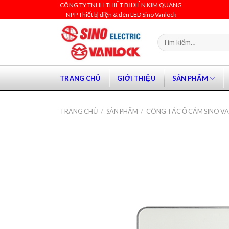
Skip
CÔNG TY TNHH THIẾT BỊ ĐIỆN KIM QUANG
NPP Thiết bị điện & đèn LED Sino Vanlock
to
content
Tìm
kiếm:
TRANG CHỦ
GIỚI THIỆU
SẢN PHẨM
TRANG CHỦ
/
SẢN PHẨM
/
CÔNG TẮC Ổ CẮM SINO V