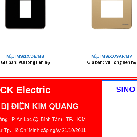
+
Mặt IMS/1X/DE/MB
Mặt IMS/XX/SAP/MV
Giá bán: Vui lòng liên hệ
Giá bán: Vui lòng liên hệ
K Electric
SINO
 BỊ ĐIỆN KIM QUANG
ng - P. An Lạc (Q. Bình Tân) - TP. HCM
 Tp. Hồ Chí Minh cấp ngày 21/10/2011