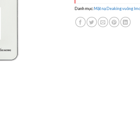
Danh mục:
Mặt nạ Deaking vuông Im