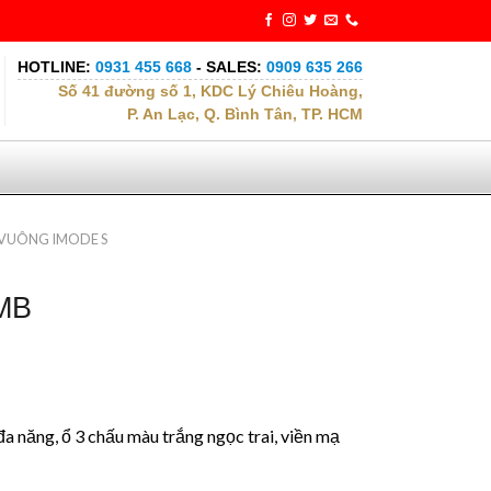
HOTLINE:
0931 455 668
- SALES:
0909 635 266
Số 41 đường số 1, KDC Lý Chiêu Hoàng,
P. An Lạc, Q. Bình Tân, TP. HCM
VUÔNG IMODE S
MB
a năng, ổ 3 chấu màu trắng ngọc trai, viền mạ