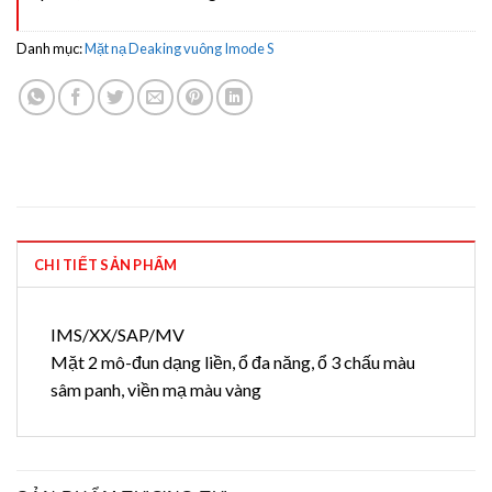
Danh mục:
Mặt nạ Deaking vuông Imode S
CHI TIẾT SẢN PHẨM
IMS/XX/SAP/MV
Mặt 2 mô-đun dạng liền, ổ đa năng, ổ 3 chấu màu
sâm panh, viền mạ màu vàng