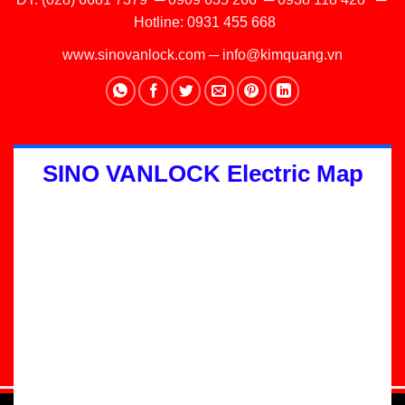
Hotline:
0931 455 668
www.sinovanlock.com
─
info@kimquang.vn
SINO VANLOCK Electric Map