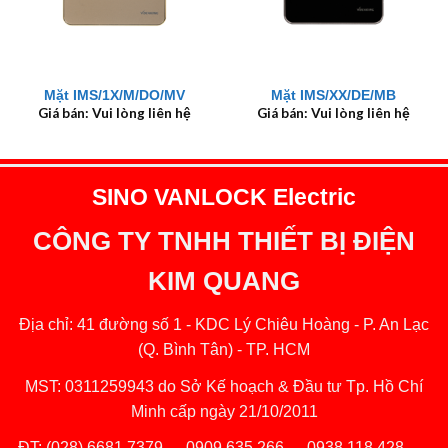
Mặt IMS/1X/M/DO/MV
Mặt IMS/XX/DE/MB
Giá bán: Vui lòng liên hệ
Giá bán: Vui lòng liên hệ
SINO VANLOCK Electric
CÔNG TY TNHH THIẾT BỊ ĐIỆN
KIM QUANG
Địa chỉ: 41 đường số 1 - KDC Lý Chiêu Hoàng - P. An Lạc
(Q. Bình Tân) - TP. HCM
MST: 0311259943 do Sở Kế hoạch & Đầu tư Tp. Hồ Chí
Minh cấp ngày 21/10/2011
ĐT:
(028) 6681 7379
─
0909 635 266
─
0938 118 428
─