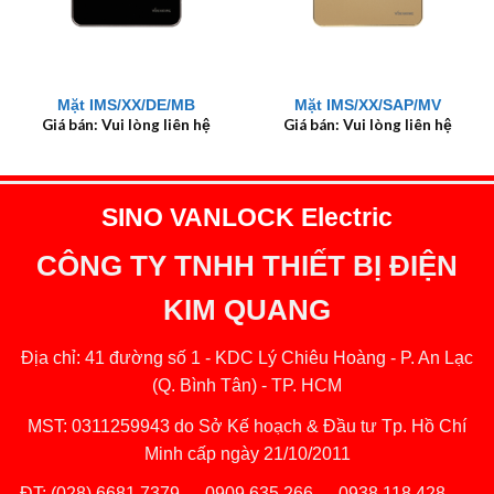
Mặt IMS/XX/DE/MB
Mặt IMS/XX/SAP/MV
Giá bán: Vui lòng liên hệ
Giá bán: Vui lòng liên hệ
SINO VANLOCK Electric
CÔNG TY TNHH THIẾT BỊ ĐIỆN
KIM QUANG
Địa chỉ: 41 đường số 1 - KDC Lý Chiêu Hoàng - P. An Lạc
(Q. Bình Tân) - TP. HCM
MST: 0311259943 do Sở Kế hoạch & Đầu tư Tp. Hồ Chí
Minh cấp ngày 21/10/2011
ĐT:
(028) 6681 7379
─
0909 635 266
─
0938 118 428
─