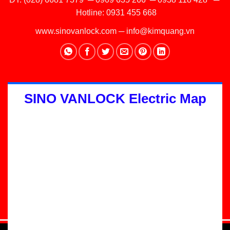
Hotline:
0931 455 668
www.sinovanlock.com
─
info@kimquang.vn
SINO VANLOCK Electric Map