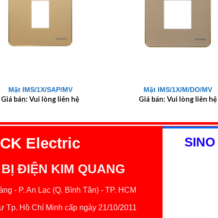
+
Mặt IMS/1X/SAP/MV
Mặt IMS/1X/M/DO/MV
Giá bán: Vui lòng liên hệ
Giá bán: Vui lòng liên hệ
K Electric
SINO
 BỊ ĐIỆN KIM QUANG
ng - P. An Lạc (Q. Bình Tân) - TP. HCM
 Tp. Hồ Chí Minh cấp ngày 21/10/2011