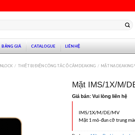
BẢNG GIÁ
CATALOGUE
LIÊN HỆ
ANLOCK
/
THIẾT BỊ ĐIỆN CÔNG TẮC Ổ CẮM DEAKING
/
MẶT NẠ DEAKING 
Mặt IMS/1X/M/D
Giá bán: Vui lòng liên hệ
IMS/1X/M/DE/MV
Mặt 1 mô-đun cỡ trung màu