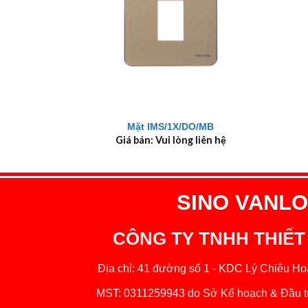
+
+
Mặt IMS/1X/DO/MB
Giá bán: Vui lòng liên hệ
SINO VANLOC
CÔNG TY TNHH THIẾT
Địa chỉ: 41 đường số 1 - KDC Lý Chiêu Hoà
MST: 0311259943 do Sở Kế hoạch & Đầu tư