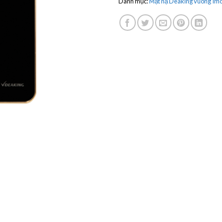
Danh mục:
Mặt nạ Deaking vuông Im