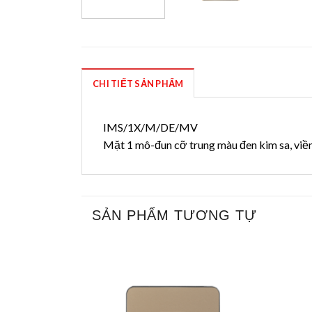
CHI TIẾT SẢN PHẨM
IMS/1X/M/DE/MV
Mặt 1 mô-đun cỡ trung màu đen kim sa, vi
SẢN PHẨM TƯƠNG TỰ