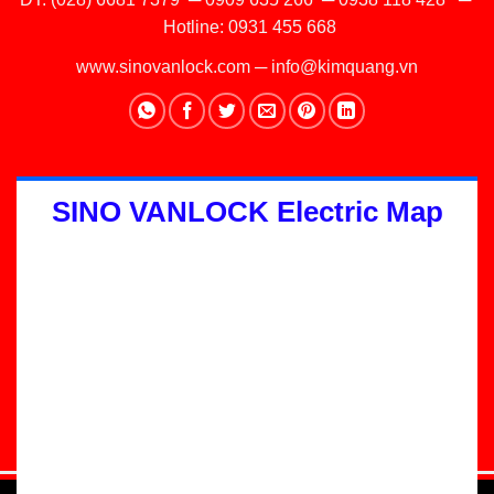
Hotline:
0931 455 668
www.sinovanlock.com
─
info@kimquang.vn
SINO VANLOCK Electric Map