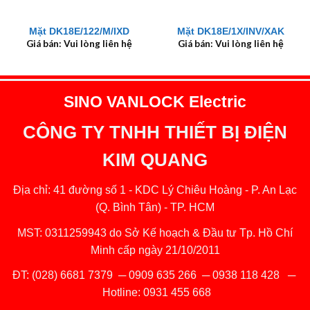
Mặt DK18E/122/M/IXD
Mặt DK18E/1X/INV/XAK
Giá bán: Vui lòng liên hệ
Giá bán: Vui lòng liên hệ
SINO VANLOCK Electric
CÔNG TY TNHH THIẾT BỊ ĐIỆN
KIM QUANG
Địa chỉ: 41 đường số 1 - KDC Lý Chiêu Hoàng - P. An Lạc
(Q. Bình Tân) - TP. HCM
MST: 0311259943 do Sở Kế hoạch & Đầu tư Tp. Hồ Chí
Minh cấp ngày 21/10/2011
ĐT:
(028) 6681 7379
─
0909 635 266
─
0938 118 428
─
Hotline:
0931 455 668