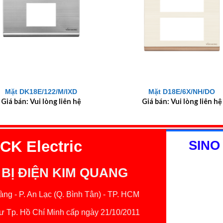
+
Mặt DK18E/122/M/IXD
Mặt D18E/6X/NH/DO
Giá bán: Vui lòng liên hệ
Giá bán: Vui lòng liên hệ
K Electric
SINO
 BỊ ĐIỆN KIM QUANG
ng - P. An Lạc (Q. Bình Tân) - TP. HCM
 Tp. Hồ Chí Minh cấp ngày 21/10/2011