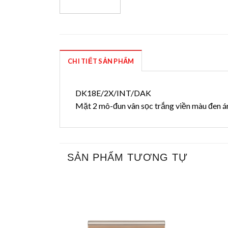
CHI TIẾT SẢN PHẨM
DK18E/2X/INT/DAK
Mặt 2 mô-đun vân sọc trắng viền màu đen á
SẢN PHẨM TƯƠNG TỰ