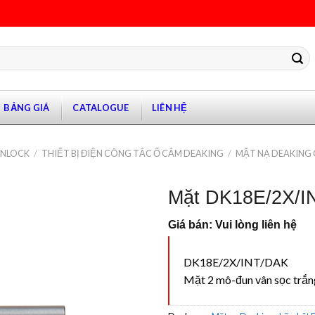
BẢNG GIÁ
CATALOGUE
LIÊN HỆ
ANLOCK
/
THIẾT BỊ ĐIỆN CÔNG TẮC Ổ CẮM DEAKING
/
MẶT NẠ DEAKING 
Mặt DK18E/2X/I
Giá bán: Vui lòng liên hệ
DK18E/2X/INT/DAK
Mặt 2 mô-đun vân sọc trắn