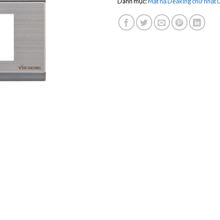
Danh mục:
Mặt nạ Deaking chữ nhật 