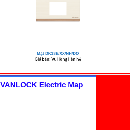
+
Mặt DK18E/XX/NH/DO
Giá bán: Vui lòng liên hệ
 VANLOCK Electric Map