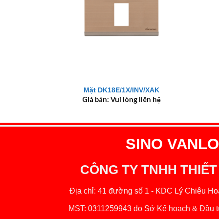
+
+
Mặt DK18E/1X/INV/XAK
Giá bán: Vui lòng liên hệ
SINO VANLOC
CÔNG TY TNHH THIẾT
Địa chỉ: 41 đường số 1 - KDC Lý Chiêu Hoà
MST: 0311259943 do Sở Kế hoạch & Đầu tư