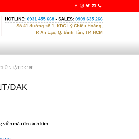
HOTLINE:
0931 455 668
- SALES:
0909 635 266
Số 41 đường số 1, KDC Lý Chiêu Hoàng,
P. An Lạc, Q. Bình Tân, TP. HCM
CHỮ NHẬT DK 18E
NT/DAK
g viền màu đen ánh kim