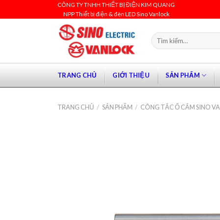
Skip
CÔNG TY TNHH THIẾT BỊ ĐIỆN KIM QUANG
NPP Thiết bị điện & đèn LED Sino Vanlock
to
content
Tìm
kiếm:
TRANG CHỦ
GIỚI THIỆU
SẢN PHẨM
TRANG CHỦ
/
SẢN PHẨM
/
CÔNG TẮC Ổ CẮM SINO V