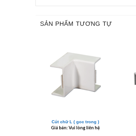
SẢN PHẨM TƯƠNG TỰ
+
+
Cút chữ L ( goc trong )
Giá bán: Vui lòng liên hệ