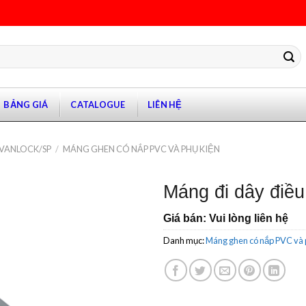
BẢNG GIÁ
CATALOGUE
LIÊN HỆ
 VANLOCK/SP
/
MÁNG GHEN CÓ NẮP PVC VÀ PHỤ KIỆN
Máng đi dây điều
Giá bán: Vui lòng liên hệ
Danh mục:
Máng ghen có nắp PVC và 