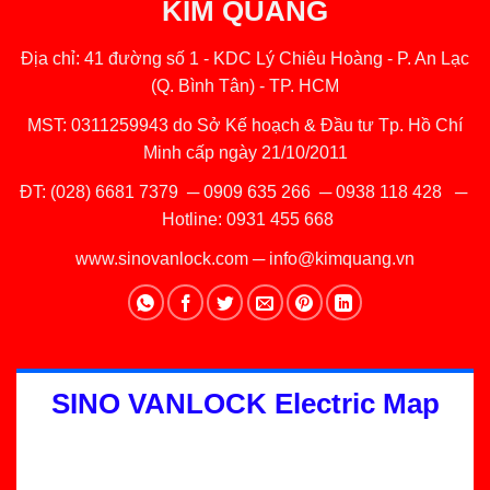
KIM QUANG
Địa chỉ: 41 đường số 1 - KDC Lý Chiêu Hoàng - P. An Lạc
(Q. Bình Tân) - TP. HCM
MST: 0311259943 do Sở Kế hoạch & Đầu tư Tp. Hồ Chí
Minh cấp ngày 21/10/2011
ĐT:
(028) 6681 7379
─
0909 635 266
─
0938 118 428
─
Hotline:
0931 455 668
www.sinovanlock.com
─
info@kimquang.vn
SINO VANLOCK Electric Map