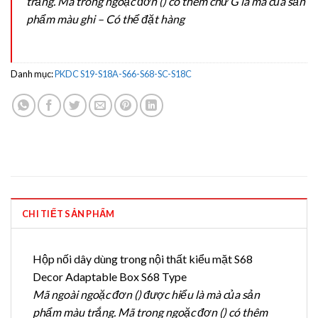
trắng. Mã trong ngoặc đơn () có thêm chữ G là mã của sản
phẩm màu ghi – Có thể đặt hàng
Danh mục:
PKDC S19-S18A-S66-S68-SC-S18C
CHI TIẾT SẢN PHẨM
Hộp nối dây dùng trong nội thất kiểu mặt S68
Decor Adaptable Box S68 Type
Mã ngoài ngoặc đơn () được hiểu là mà của sản
phẩm màu trắng. Mã trong ngoặc đơn () có thêm