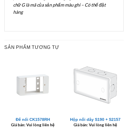
chữ G là mã của sản phẩm màu ghi – Có thể đặt
hàng
SẢN PHẨM TƯƠNG TỰ
Đế nổi CK1578RH
Hộp nối dây S190 + S2157
Giá bán: Vui lòng liên hệ
Giá bán: Vui lòng liên hệ