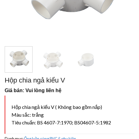
Hộp chia ngả kiểu V
Giá bán: Vui lòng liên hệ
Hộp chia ngả kiểu V ( Không bao gồm nắp)
Màu sắc: trắng
Tiêu chuẩn: BS 4607-7:1970; BS04607-5:1982
Danh mục:
Ống luồn cứng PVC & phụ kiện