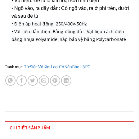
•
Vật liệu: Đế tủ là kim loại sơn tĩnh điện
•
Ngõ vào, ra dây dẫn: Có ngõ vào, ra ở phí trên, dưới
và sau đế tủ
• Điện áp hoạt động: 250/400V-50Hz
• Vật liệu dẫn điện: Bằng đồng đỏ – Vật liệu cách điện
bằng nhựa Polyamide, nắp bảo vệ bằng Polycarbonate
Danh mục:
Tủ Điện Vỏ Kim Loại Có Nắp Bảo Hộ PC
CHI TIẾT SẢN PHẨM