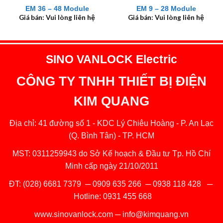
EM 36 – 48 Module
EM 9 – 28 Module
Giá bán: Vui lòng liên hệ
Giá bán: Vui lòng liên hệ
SINO VANLOCK Electric
CÔNG TY TNHH THIẾT BỊ ĐIỆN
KIM QUANG
Địa chỉ: 41 đường số 1 - KDC Lý Chiêu Hoàng - P. An Lạc
(Q. Bình Tân) - TP. HCM
MST: 0311259943 do Sở Kế hoạch & Đầu tư Tp. Hồ Chí
Minh cấp ngày 21/10/2011
ĐT:
(028) 6681 7379
─
0909 635 266
─
0938 118 428
─
Hotline:
0931 455 668
www.sinovanlock.com
─
info@kimquang.vn