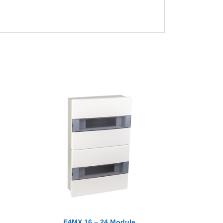
+
E4MX 16 – 24 Module