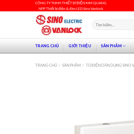
Skip
CÔNG TY TNHH THIẾT BỊ ĐIỆN KIM QUANG
NPP Thiết bị điện & đèn LED Sino Vanlock
to
content
Tìm
kiếm:
TRANG CHỦ
GIỚI THIỆU
SẢN PHẨM
TRANG CHỦ
/
SẢN PHẨM
/
TỦ ĐIỆN DÂN DỤNG SINO