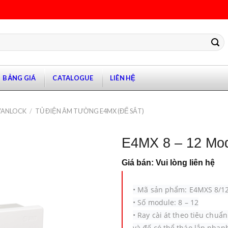
BẢNG GIÁ
CATALOGUE
LIÊN HỆ
 VANLOCK
/
TỦ ĐIỆN ÂM TƯỜNG E4MX (ĐẾ SẮT)
E4MX 8 – 12 Mo
Giá bán: Vui lòng liên hệ
•
Mã sản phẩm: E4MXS 8/1
•
Số module: 8 – 12
•
Ray cài át theo tiêu chuẩ
và đế có thể tháo lắp nhanh