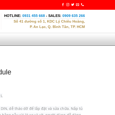
HOTLINE:
0931 455 668
- SALES:
0909 635 266
Số 41 đường số 1, KDC Lý Chiêu Hoàng,
P. An Lạc, Q. Bình Tân, TP. HCM
dule
2L
n DIN, dễ tháo dỡ để lắp đặt và sửa chữa. Nắp tủ
 bằng nẫy cài lò xo và vít, người dùng dễ dàng