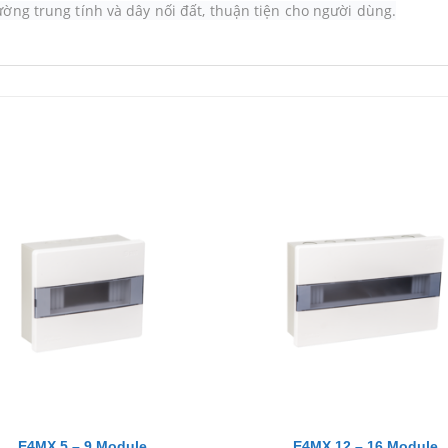
ường trung tính và dây nối đất, thuận tiện cho người dùng.
+
E4MX 5 – 9 Module
E4MX 12 – 16 Module