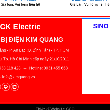
Giá bán: Vui lòng liên hệ
Giá bán: Vui lòng liên hệ
K Electric
SINO
 BỊ ĐIỆN KIM QUANG
ng - P. An Lạc (Q. Bình Tân) - TP. HCM
 Tp. Hồ Chí Minh cấp ngày 21/10/2011
938 118 428
─ Hotline:
0931 455 668
─
info@kimquang.vn
Thiết kế Website
:
GGO