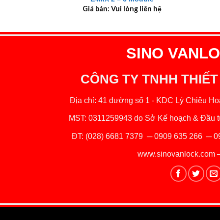
Giá bán: Vui lòng liên hệ
SINO VANLOC
CÔNG TY TNHH THIẾT
Địa chỉ: 41 đường số 1 - KDC Lý Chiêu Hoà
MST: 0311259943 do Sở Kế hoạch & Đầu tư
ĐT:
(028) 6681 7379
─
0909 635 266
─
0
www.sinovanlock.com