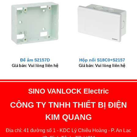
Đế âm S2157D
Hộp nối S18C0+S2157
Giá bán: Vui lòng liên hệ
Giá bán: Vui lòng liên hệ
SINO VANLOCK Electric
CÔNG TY TNHH THIẾT BỊ ĐIỆN
KIM QUANG
Địa chỉ: 41 đường số 1 - KDC Lý Chiêu Hoàng - P. An Lạc