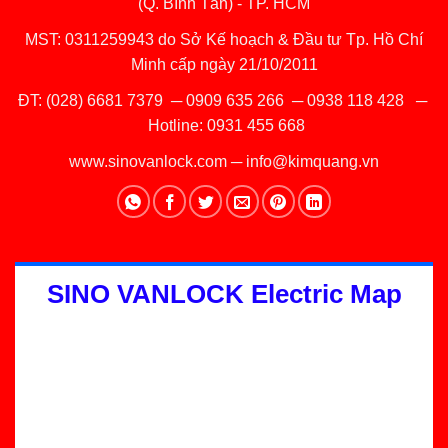
(Q. Bình Tân) - TP. HCM
MST: 0311259943 do Sở Kế hoạch & Đầu tư Tp. Hồ Chí
Minh cấp ngày 21/10/2011
ĐT:
(028) 6681 7379
─
0909 635 266
─
0938 118 428
─
Hotline:
0931 455 668
www.sinovanlock.com
─
info@kimquang.vn
SINO VANLOCK Electric Map