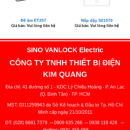
Đế âm ET257
Nắp đậy S21570
Giá bán: Vui lòng liên hệ
Giá bán: Vui lòng liên hệ
SINO VANLOCK Electric
CÔNG TY TNHH THIẾT BỊ ĐIỆN
KIM QUANG
Địa chỉ: 41 đường số 1 - KDC Lý Chiêu Hoàng - P. An Lạc
(Q. Bình Tân) - TP. HCM
MST: 0311259943 do Sở Kế hoạch & Đầu tư Tp. Hồ Chí
Minh cấp ngày 21/10/2011
ĐT:
(028) 6681 7379
─
0909 635 266
─
0938 118 428
─
Hotline:
0931 455 668