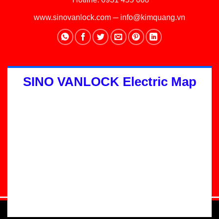
www.sinovanlock.com
─
info@kimquang.vn
SINO VANLOCK Electric Map
Thiết kế Website
:
GGO