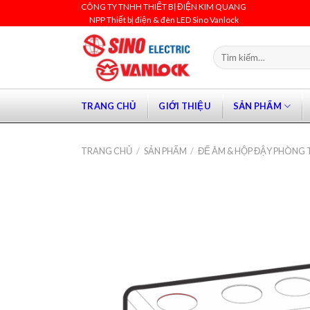
Skip
CÔNG TY TNHH THIẾT BỊ ĐIỆN KIM QUANG
NPP Thiết bị điện & đèn LED Sino Vanlock
to
content
Tìm
kiếm:
TRANG CHỦ
GIỚI THIỆU
SẢN PHẨM
TRANG CHỦ
/
SẢN PHẨM
/
ĐẾ ÂM & HỘP ĐẬY PHÒNG