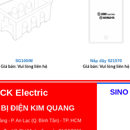
+
SG100/M
Nắp đậy S21570
Giá bán: Vui lòng liên hệ
Giá bán: Vui lòng liên hệ
K Electric
SINO
 BỊ ĐIỆN KIM QUANG
ng - P. An Lạc (Q. Bình Tân) - TP. HCM