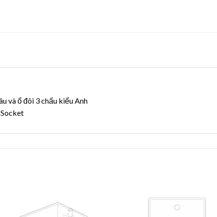
u và ổ đôi 3 chấu kiểu Anh
h Socket