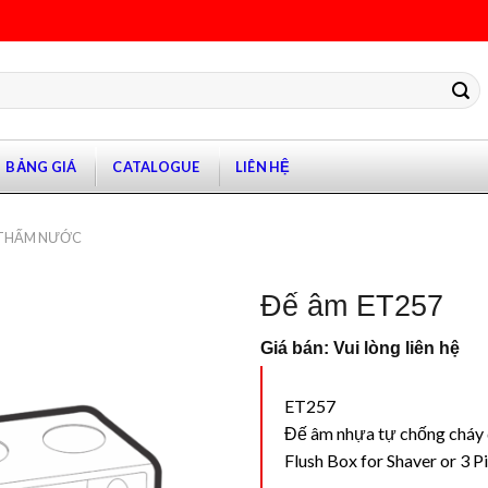
BẢNG GIÁ
CATALOGUE
LIÊN HỆ
 THẤM NƯỚC
Đế âm ET257
Giá bán: Vui lòng liên hệ
ET257
Đế âm nhựa tự chống cháy d
Flush Box for Shaver or 3 P