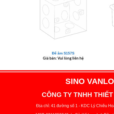
+
+
Đế âm S157S
Giá bán: Vui lòng liên hệ
SINO VANLOC
CÔNG TY TNHH THIẾT
Địa chỉ: 41 đường số 1 - KDC Lý Chiêu Hoà