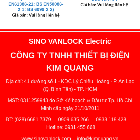
EN61386-21; BS EN50086-
Giá bán: Vui lòng liên hệ
2-1; BS 6099-2-2)
Giá bán: Vui lòng liên hệ
SINO VANLOCK Electric
CÔNG TY TNHH THIẾT BỊ ĐIỆN
KIM QUANG
Địa chỉ: 41 đường số 1 - KDC Lý Chiêu Hoàng - P. An Lạc
(Q. Bình Tân) - TP. HCM
MST: 0311259943 do Sở Kế hoạch & Đầu tư Tp. Hồ Chí
Minh cấp ngày 21/10/2011
ĐT:
(028) 6681 7379
─
0909 635 266
─
0938 118 428
─
Hotline:
0931 455 668
www.sinovanlock.com
─
info@kimquang.vn