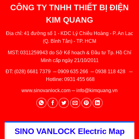
CÔNG TY TNHH THIẾT BỊ ĐIỆN
KIM QUANG
Địa chỉ: 41 đường số 1 - KDC Lý Chiêu Hoàng - P. An Lạc
(Q. Bình Tân) - TP. HCM
MST: 0311259943 do Sở Kế hoạch & Đầu tư Tp. Hồ Chí
Minh cấp ngày 21/10/2011
ĐT:
(028) 6681 7379
─
0909 635 266
─
0938 118 428
─
Hotline:
0931 455 668
www.sinovanlock.com
─
info@kimquang.vn
SINO VANLOCK Electric Map