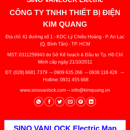
CÔNG TY TNHH THIẾT BỊ ĐIỆN
KIM QUANG
Địa chỉ: 41 đường số 1 - KDC Lý Chiêu Hoàng - P. An Lạc
(Q. Bình Tân) - TP. HCM
MST: 0311259943 do Sở Kế hoạch & Đầu tư Tp. Hồ Chí
Minh cấp ngày 21/10/2011
ĐT:
(028) 6681 7379
─
0909 635 266
─
0938 118 428
─
Hotline:
0931 455 668
www.sinovanlock.com
─
info@kimquang.vn
SINO VANLOCK Electric Map