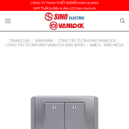
Skip
CÔNG TY TNHH THIẾT BỊ ĐIỆN KIM QUANG
NPP Thiết bị điện & đèn LED Sino Vanlock
to
content
TRANG CHỦ
/
SẢN PHẨM
/
CÔNG TẮC Ổ CẮM SINO VANLOCK
/
CÔNG TẮC Ổ CẮM SINO VANLOCK S68G SERIES
/
S68DG - S68G MEGA