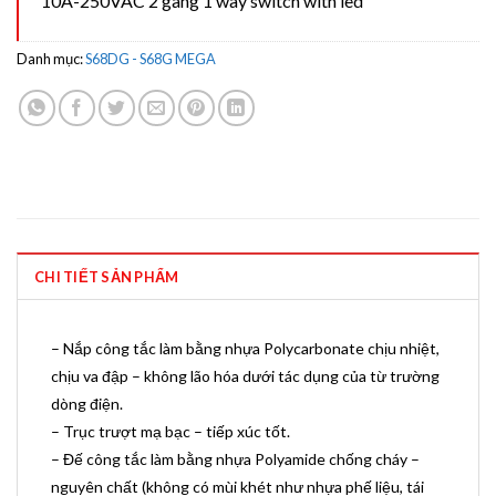
10A-250VAC 2 gang 1 way switch with led
Danh mục:
S68DG - S68G MEGA
CHI TIẾT SẢN PHẨM
– Nắp công tắc làm bằng nhựa Polycarbonate chịu nhiệt,
chịu va đập – không lão hóa dưới tác dụng của từ trường
dòng điện.
– Trục trượt mạ bạc – tiếp xúc tốt.
– Đế công tắc làm bằng nhựa Polyamide chống cháy –
nguyên chất (không có mùi khét như nhựa phế liệu, tái