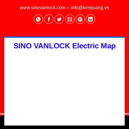
www.sinovanlock.com
─
info@kimquang.vn
SINO VANLOCK Electric Map
Thiết kế Website
:
GGO