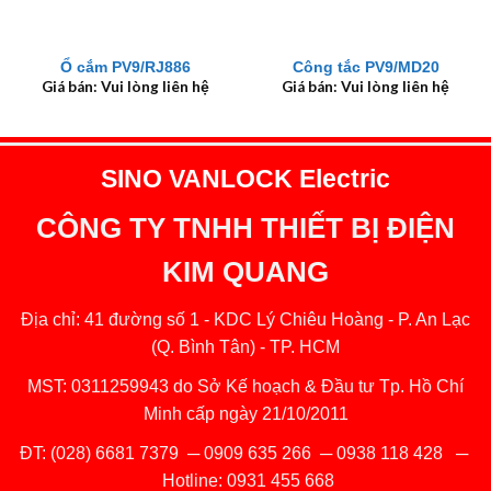
Ổ cắm PV9/RJ886
Công tắc PV9/MD20
Giá bán: Vui lòng liên hệ
Giá bán: Vui lòng liên hệ
SINO VANLOCK Electric
CÔNG TY TNHH THIẾT BỊ ĐIỆN
KIM QUANG
Địa chỉ: 41 đường số 1 - KDC Lý Chiêu Hoàng - P. An Lạc
(Q. Bình Tân) - TP. HCM
MST: 0311259943 do Sở Kế hoạch & Đầu tư Tp. Hồ Chí
Minh cấp ngày 21/10/2011
ĐT:
(028) 6681 7379
─
0909 635 266
─
0938 118 428
─
Hotline:
0931 455 668