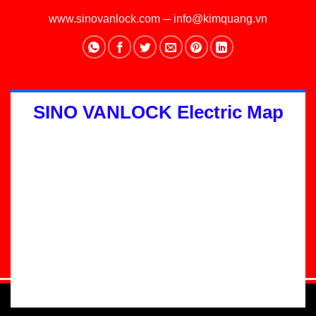
www.sinovanlock.com
─
info@kimquang.vn
SINO VANLOCK Electric Map
Thiết kế Website
:
GGO