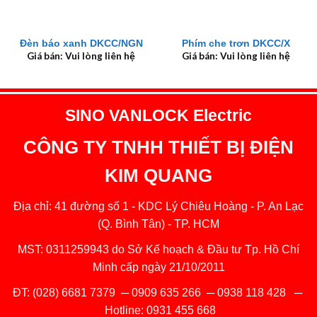
Đèn báo xanh DKCC/NGN
Phím che trơn DKCC/X
Giá bán: Vui lòng liên hệ
Giá bán: Vui lòng liên hệ
SINO VANLOCK Electric
CÔNG TY TNHH THIẾT BỊ ĐIỆN
KIM QUANG
Địa chỉ: 41 đường số 1 - KDC Lý Chiêu Hoàng - P. An Lạc
(Q. Bình Tân) - TP. HCM
MST: 0311259943 do Sở Kế hoạch & Đầu tư Tp. Hồ Chí
Minh cấp ngày 21/10/2011
ĐT:
(028) 6681 7379
─
0909 635 266
─
0938 118 428
─
Hotline:
0931 455 668