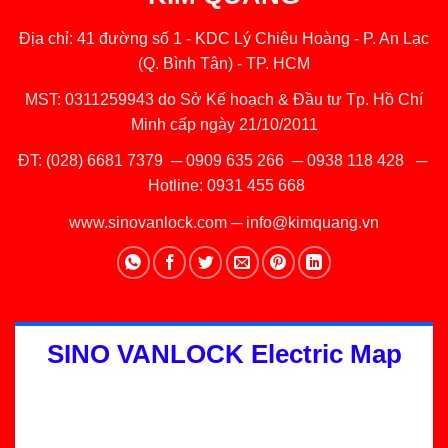
Địa chỉ: 41 đường số 1 - KDC Lý Chiêu Hoàng - P. An Lạc
(Q. Bình Tân) - TP. HCM
MST: 0311259943 do Sở Kế hoạch & Đầu tư Tp. Hồ Chí
Minh cấp ngày 21/10/2011
ĐT:
(028) 6681 7379
─
0909 635 266
─
0938 118 428
─
Hotline:
0931 455 668
www.sinovanlock.com
─
info@kimquang.vn
SINO VANLOCK Electric Map