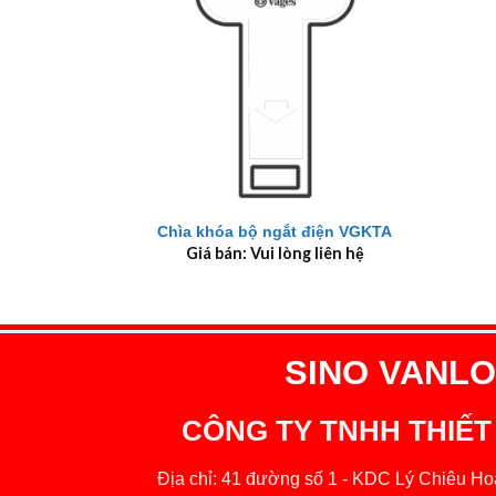
+
+
Chìa khóa bộ ngắt điện VGKTA
Giá bán: Vui lòng liên hệ
SINO VANLOC
CÔNG TY TNHH THIẾT
Địa chỉ: 41 đường số 1 - KDC Lý Chiêu Hoà