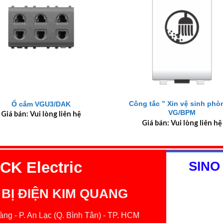
+
Công tắc ” Xin vệ sinh phò
Ổ cắm VGU3/DAK
VG/BPM
Giá bán: Vui lòng liên hệ
Giá bán: Vui lòng liên hệ
K Electric
SINO
 BỊ ĐIỆN KIM QUANG
ng - P. An Lạc (Q. Bình Tân) - TP. HCM