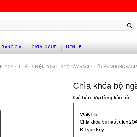
BẢNG GIÁ
CATALOGUE
LIÊN HỆ
ANLOCK
/
THIẾT BỊ ĐIỆN CÔNG TẮC Ổ CẮM VAGES
/
Ổ CẮM VUÔNG VAGE
Chìa khóa bộ ng
Giá bán: Vui lòng liên hệ
VGKTB
Chìa khóa bộ ngắt điện 20A
B Type Key