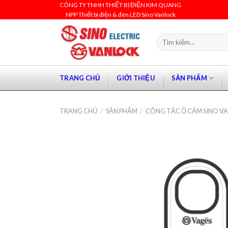
Skip
CÔNG TY TNHH THIẾT BỊ ĐIỆN KIM QUANG
NPP Thiết bị điện & đèn LED Sino Vanlock
to
content
Tìm
kiếm:
TRANG CHỦ
GIỚI THIỆU
SẢN PHẨM
TRANG CHỦ
/
SẢN PHẨM
/
CÔNG TẮC Ổ CẮM SINO V