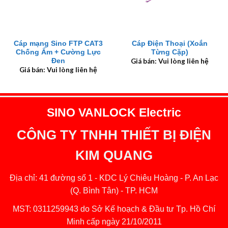
Cáp mạng Sino FTP CAT3
Cáp Điện Thoại (Xoắn
Chống Ẩm + Cường Lực
Từng Cặp)
Đen
Giá bán: Vui lòng liên hệ
Giá bán: Vui lòng liên hệ
SINO VANLOCK Electric
CÔNG TY TNHH THIẾT BỊ ĐIỆN
KIM QUANG
Địa chỉ: 41 đường số 1 - KDC Lý Chiêu Hoàng - P. An Lạc
(Q. Bình Tân) - TP. HCM
MST: 0311259943 do Sở Kế hoạch & Đầu tư Tp. Hồ Chí
Minh cấp ngày 21/10/2011