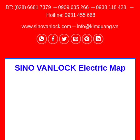
ĐT:
(028) 6681 7379
─
0909 635 266
─
0938 118 428
─
Hotline:
0931 455 668
www.sinovanlock.com
─
info@kimquang.vn
SINO VANLOCK Electric Map