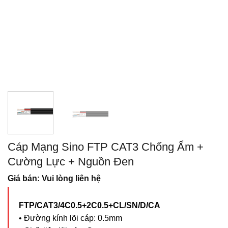
Cáp Mạng Sino FTP CAT3 Chống Ẩm +
Cường Lực + Nguồn Đen
Giá bán: Vui lòng liên hệ
FTP/CAT3/4C0.5+2C0.5+CL/SN/D/CA
• Đường kính lõi cáp: 0.5mm