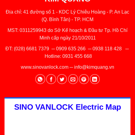
Địa chỉ: 41 đường số 1 - KDC Lý Chiêu Hoàng - P. An Lạc
(Q. Bình Tân) - TP. HCM
MST: 0311259943 do Sở Kế hoạch & Đầu tư Tp. Hồ Chí
Minh cấp ngày 21/10/2011
ĐT:
(028) 6681 7379
─
0909 635 266
─
0938 118 428
─
Hotline:
0931 455 668
www.sinovanlock.com
─
info@kimquang.vn
SINO VANLOCK Electric Map