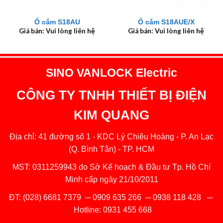
Ổ cắm S18AU
Ổ cắm S18AUE/X
Giá bán: Vui lòng liên hệ
Giá bán: Vui lòng liên hệ
SINO VANLOCK Electric
CÔNG TY TNHH THIẾT BỊ ĐIỆN
KIM QUANG
Địa chỉ: 41 đường số 1 - KDC Lý Chiêu Hoàng - P. An Lạc
(Q. Bình Tân) - TP. HCM
MST: 0311259943 do Sở Kế hoạch & Đầu tư Tp. Hồ Chí
Minh cấp ngày 21/10/2011
ĐT:
(028) 6681 7379
─
0909 635 266
─
0938 118 428
─
Hotline:
0931 455 668