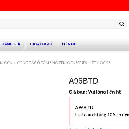
BẢNG GIÁ
CATALOGUE
LIÊN HỆ
ANLOCK
/
CÔNG TẮC Ổ CẮM SINO ZENLOCK SERIES
/
ZENLOCK S
A96BTD
Giá bán: Vui lòng liên hệ
A96BTD
Hạt cầu chì ống 10A có đè