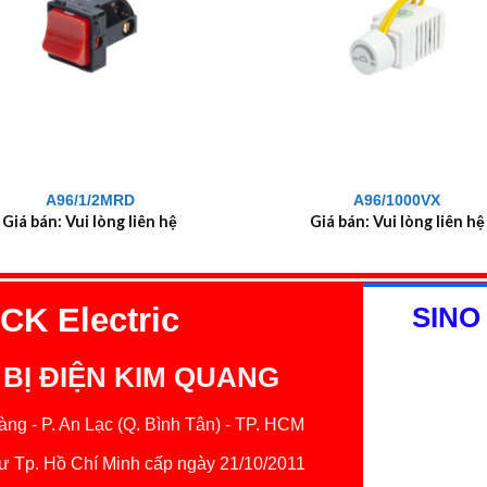
+
A96/1/2MRD
A96/1000VX
Giá bán: Vui lòng liên hệ
Giá bán: Vui lòng liên hệ
K Electric
SINO
 BỊ ĐIỆN KIM QUANG
ng - P. An Lạc (Q. Bình Tân) - TP. HCM
 Tp. Hồ Chí Minh cấp ngày 21/10/2011