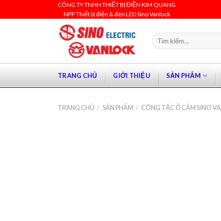
Skip
CÔNG TY TNHH THIẾT BỊ ĐIỆN KIM QUANG
NPP Thiết bị điện & đèn LED Sino Vanlock
to
content
Tìm
kiếm:
TRANG CHỦ
GIỚI THIỆU
SẢN PHẨM
TRANG CHỦ
/
SẢN PHẨM
/
CÔNG TẮC Ổ CẮM SINO V