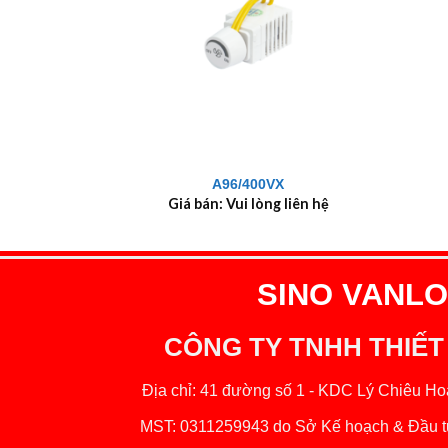
+
+
A96/400VX
Giá bán: Vui lòng liên hệ
SINO VANLOC
CÔNG TY TNHH THIẾT
Địa chỉ: 41 đường số 1 - KDC Lý Chiêu Hoà
MST: 0311259943 do Sở Kế hoạch & Đầu tư